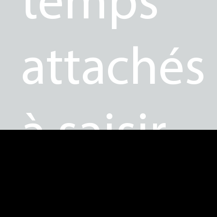
attachés
à saisir
et à