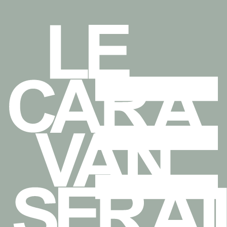
eçons
de
nèbres