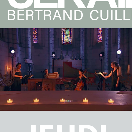
de
ançois
BLE
uperin