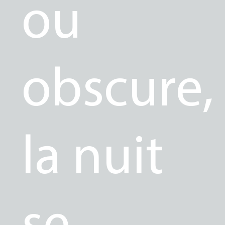
ou
obscure,
la nuit
se