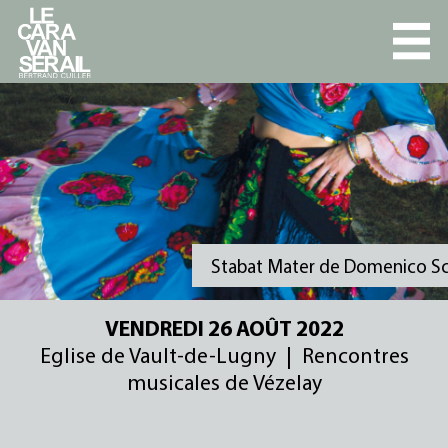
L'ENSEMBLE
PROGRAMMES
AGENDA
DISCOGRAPHIE
Stabat Mater de Domenico Scarlatt
PRESSE
VENDREDI 26 AOÛT 2022
Eglise de Vault-de-Lugny | Rencontres
VIDÉOS
musicales de Vézelay
PARTENAIRES