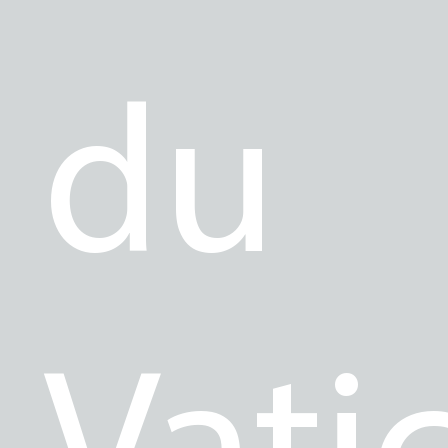
du
Vati