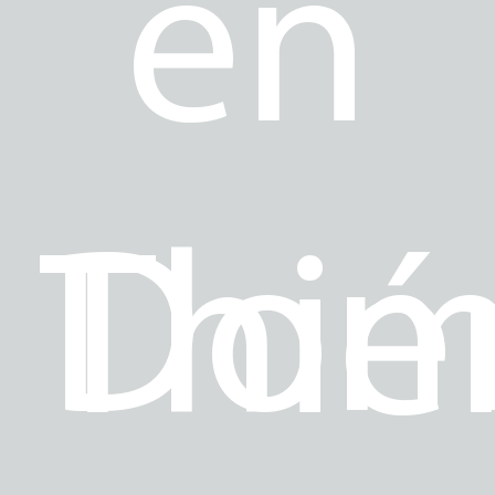
en
Dom
Thié