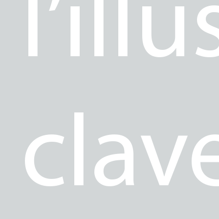
l’illu
clav