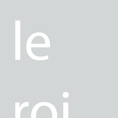
le
roi