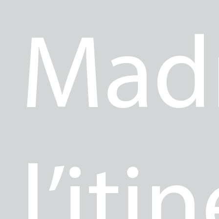
Madr
l’iti