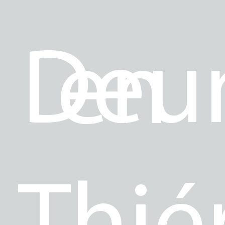
Deu
en
Thié