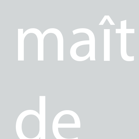
maît
de