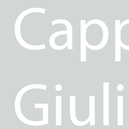
Capp
Giul