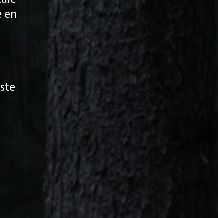
e en
iste