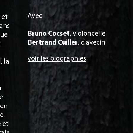
Avec
 et
ans
Bruno Cocset
, violoncelle
que
Bertrand Cuiller
, clavecin
:
voir les biographies
, la
h
te
 en
te
 et
tale