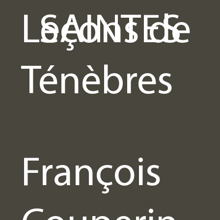
Leçons de
SAINTES
S
Ténèbres
NAIRES
François