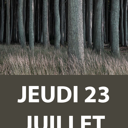
EMBLE
de
Ténèbres
RAMMES
JEUDI 23
JUILLET
DA