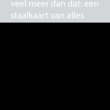
veel meer dan dat: een
staalkaart van alles
wat de muziek anno
1721 te bieden had. Le
Caravansérail serveert
de volledige set in één
gulzige zit: van de
uitbundige blazers in
het eerste concerto
tot de uitzinnige