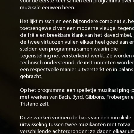
voor de eerste keer samen een programma over
muzikale eeuwen heen.
Het lijkt misschien een bijzondere combinatie, he
toetsengeweld van een moderne vleugel tegen
de frêle en breekbare klank van het klavecimbel,
de twee virtuozen vullen elkaar heel goed aan e
stelden een programma samen waarin die
tegenstelling net versterkend werkt. Ze worden
technisch ondersteund: de instrumenten worde
een respectvolle manier uitversterkt en in balans
gebracht.
Op het programma: een spelletje muzikaal ping-
met werken van Bach, Byrd, Gibbons, Froberger 
Tristano zelf.
Deze werken vormen de basis van een muzikale
uitwisseling tussen twee muzikanten met totaal
verschillende achtergronden: ze dagen elkaar uit