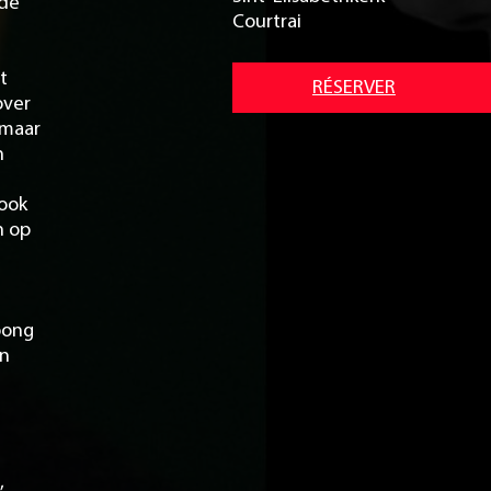
 de
Courtrai
t
RÉSERVER
over
 maar
n
 ook
n op
pong
en
,